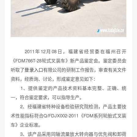
2011年12月08日，福建省经贸委在福州召开
《FDM766T-28轮式叉装车》新产品鉴定会。鉴定委员会
听取了
登录入口
有限公司的研制工作报告，审查有关文件
资料，经质询、讨论，形成鉴定意见如下：
1、提供鉴定的产品技术资料基本完整、正确、统
一，符合鉴定要求，可以指导生产。
2、经福建省特种设备检验研究院检测，产品主要技
术性能指标符合Q/FDJX002-2011《FDM系列轮胎式叉装
车》企业标准。
3、该产品采用同轴流量放大转向器与优先阀和卸荷