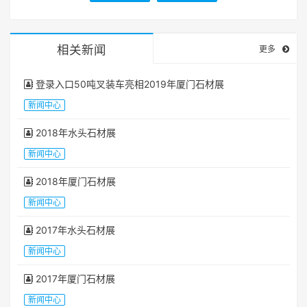
相关新闻
更多
登录入口50吨叉装车亮相2019年厦门石材展
新闻中心
2018年水头石材展
新闻中心
2018年厦门石材展
新闻中心
2017年水头石材展
新闻中心
2017年厦门石材展
新闻中心