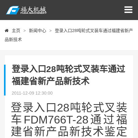
主页
新闻中心
登录入口28吨轮式叉装车通过福建省新产
>
>
品新技术
登录入口28吨轮式叉装车通过
福建省新产品新技术
2011-12-09 12:30:00
登录入口28吨轮式叉装
车FDM766T-28通过福
建省新产品新技术鉴定