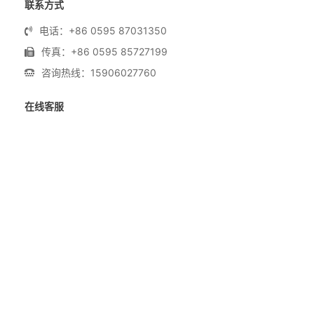
联系方式
电话：+86 0595 87031350
传真：+86 0595 85727199
咨询热线：15906027760
在线客服
281797857
登录入口-微信
登录入口-APP
Fuda Machinery Company Limited
Copyright © 2016-现在 登录入口厂 www.forbespresbyterian.com 版权所有
登录入口为您提供：1-10吨、10-20吨、20-30吨、30-40吨、40-50吨及以
上叉车、叉装车 - 福大叉车