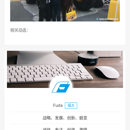
相关动态：
Fuda
福大
战略、发展、创新、蜕变
诚信、专注、创造、激情