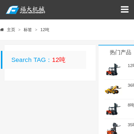
主页
标签
12吨
>
>
热门产品
Search TAG：
12吨
12
36
8吨
35