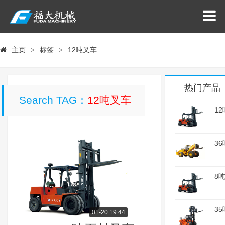
主页
标签
12吨叉车
>
>
热门产品
Search TAG：
12吨叉车
12
36
8吨
35
01-20 19:44