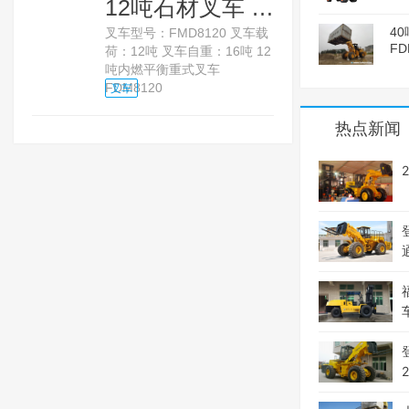
12吨石材叉车 FDM8120
4
叉车型号：FMD8120 叉车载
FD
荷：12吨 叉车自重：16吨 12
吨内燃平衡重式叉车
FDM8120
叉车
热点新闻