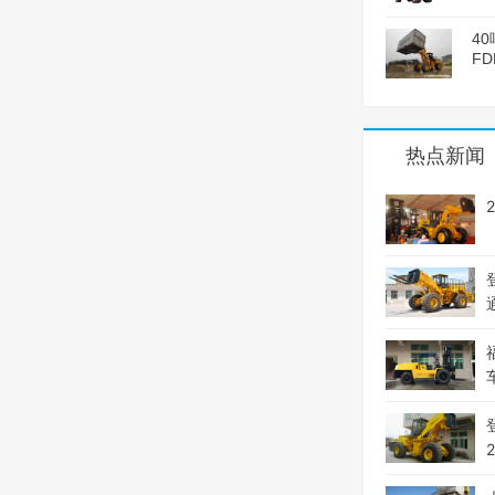
4
FD
热点新闻