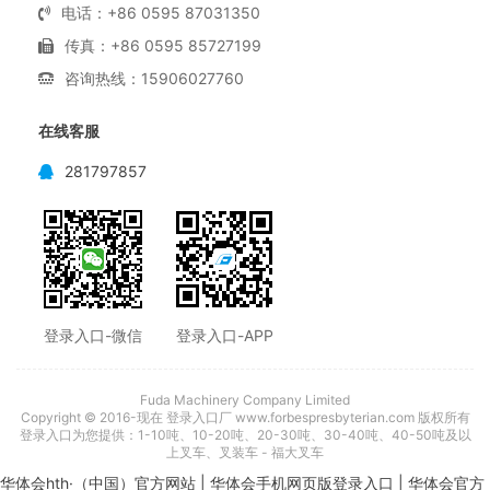
电话：+86 0595 87031350
传真：+86 0595 85727199
咨询热线：15906027760
在线客服
281797857
登录入口-微信
登录入口-APP
Fuda Machinery Company Limited
Copyright © 2016-现在 登录入口厂 www.forbespresbyterian.com 版权所有
登录入口为您提供：1-10吨、10-20吨、20-30吨、30-40吨、40-50吨及以
上叉车、叉装车 - 福大叉车
华体会hth·（中国）官方网站
|
华体会手机网页版登录入口
|
华体会官方