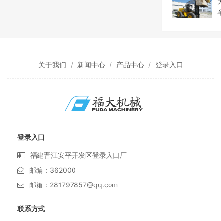
关于我们
新闻中心
产品中心
登录入口
登录入口
福建晋江安平开发区登录入口厂
邮编：362000
邮箱：281797857@qq.com
联系方式