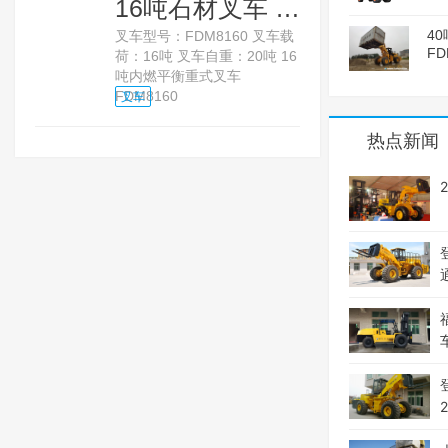
16吨石材叉车 FDM8160
4
叉车型号：FDM8160 叉车载
FD
荷：16吨 叉车自重：20吨 16
吨内燃平衡重式叉车
FDM8160
叉车
热点新闻