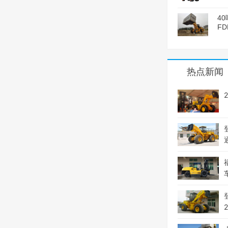
4
FD
热点新闻