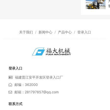
关于我们
新闻中心
产品中心
登录入口
登录入口
福建晋江安平开发区登录入口厂
邮编：362000
邮箱：281797857@qq.com
联系方式