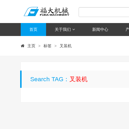
首页
关于我们
新闻中心
主页
标签
叉装机
>
>
Search TAG：
叉装机