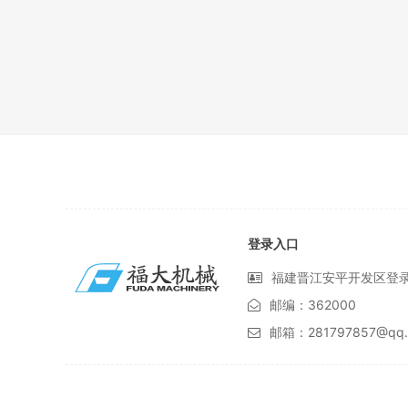
登录入口
福建晋江安平开发区登
邮编：362000
邮箱：281797857@qq.