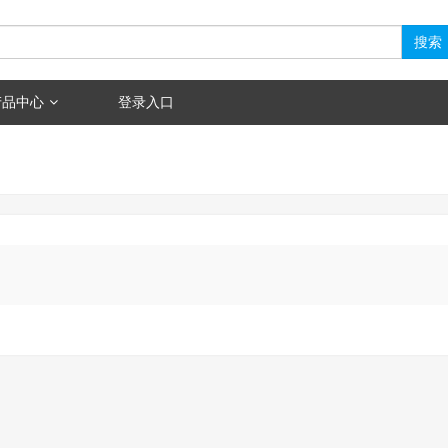
搜索
产品中心
登录入口