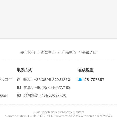
关于我们
新闻中心
产品中心
登录入口
联系方式
在线客服
录入口厂
电话：+86 0595 87031350
281797857
传真：+86 0595 85727199
com
咨询热线：15906027760
Fuda Machinery Company Limited
Copyright © 2016-现在 登录入口厂 www.forbespresbyterian.com 版权所有