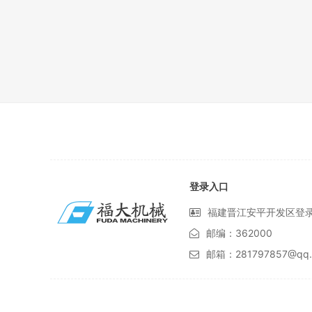
登录入口
福建晋江安平开发区登
邮编：362000
邮箱：281797857@qq.