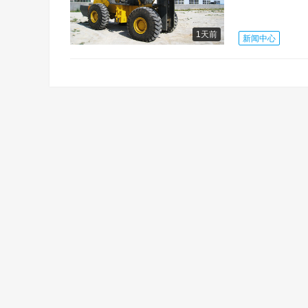
1天前
新闻中心